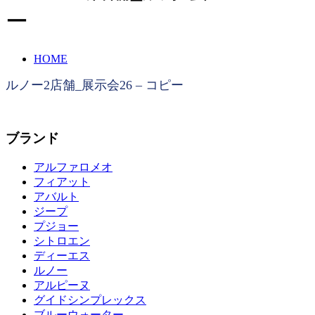
ー
HOME
ルノー2店舗_展示会26 – コピー
ブランド
アルファロメオ
フィアット
アバルト
ジープ
プジョー
シトロエン
ディーエス
ルノー
アルピーヌ
グイドシンプレックス
ブルーウォーター