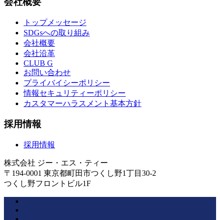
会社概要
トップメッセージ
SDGsへの取り組み
会社概要
会社沿革
CLUB G
お問い合わせ
プライバイシーポリシー
情報セキュリティーポリシー
カスタマーハラスメント基本方針
採用情報
採用情報
株式会社 ジー・エス・ティー
〒194-0001 東京都町田市つくし野1丁目30-2
つくし野フロントビル1F