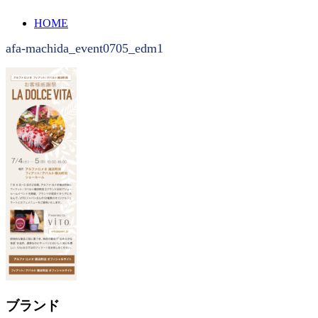
HOME
afa-machida_event0705_edm1
ブランド