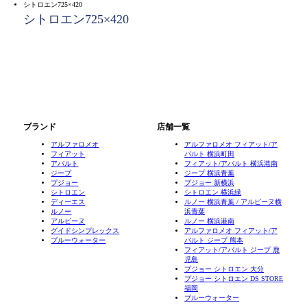
シトロエン725×420
シトロエン725×420
ブランド
店舗一覧
アルファロメオ
アルファロメオ フィアット/ア
フィアット
バルト 横浜町田
アバルト
フィアット/アバルト 横浜港南
ジープ
ジープ 横浜青葉
プジョー
プジョー 新横浜
シトロエン
シトロエン 横浜緑
ディーエス
ルノー 横浜青葉 / アルピーヌ横
ルノー
浜青葉
アルピーヌ
ルノー 横浜港南
グイドシンプレックス
アルファロメオ フィアット/ア
ブルーウォーター
バルト ジープ 熊本
フィアット/アバルト ジープ 鹿
児島
プジョー シトロエン 大分
プジョー シトロエン DS STORE
福岡
ブルーウォーター