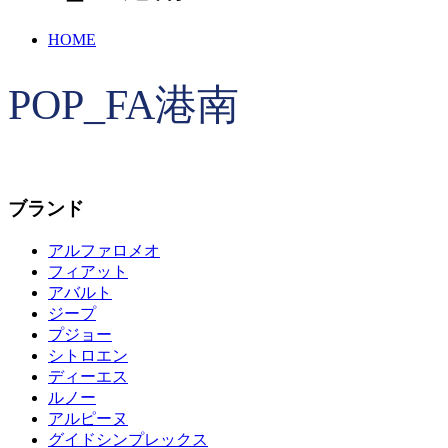
HOME
POP_FA港南
ブランド
アルファロメオ
フィアット
アバルト
ジープ
プジョー
シトロエン
ディーエス
ルノー
アルピーヌ
グイドシンプレックス