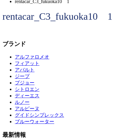
rentacar_C3_fukuoka10 1
rentacar_C3_fukuoka10 1
ブランド
アルファロメオ
フィアット
アバルト
ジープ
プジョー
シトロエン
ディーエス
ルノー
アルピーヌ
グイドシンプレックス
ブルーウォーター
最新情報