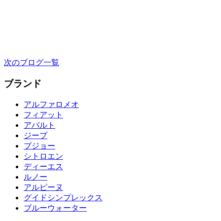
定期的な点検を！
2026.07.26
ブログ
次のブログ一覧
ブランド
アルファロメオ
フィアット
アバルト
ジープ
プジョー
シトロエン
ディーエス
ルノー
アルピーヌ
グイドシンプレックス
ブルーウォーター