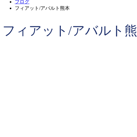
ブログ
フィアット/アバルト熊本
フィアット/アバルト
U様 ご納車600La Purima☆彡
2026.08.07
ブログ
皆様の此度のご支援ありがとうござい
2026.08.06
ブログ