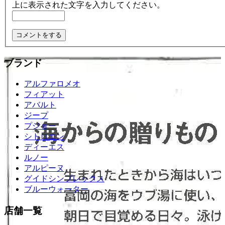
上に表示された文字を入力してください。
ブランド
アルファロメオ
フィアット
アバルト
ジープ
プジョー
シトロエン
ディーエス
ルノー
アルピーヌ
グイドシンプレックス
ブルーウォーター
店舗一覧