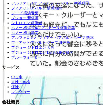
アルファロメオ フィアット/アバルト 横浜町田
フィアット/アバルト 横浜港南
ジープ 横浜青葉
プジョー 新横浜
シトロエン 横浜緑
ルノー 横浜青葉 / アルピーヌ横浜青葉
ルノー 横浜港南
アルファロメオ フィアット/アバルト ジープ 熊本
フィアット/アバルト ジープ 鹿児島
プジョー シトロエン 大分
プジョー シトロエン DS STORE 福岡
ブルーウォーター
サービス
中古車
車検・点検
保険
レンタカー
会社概要